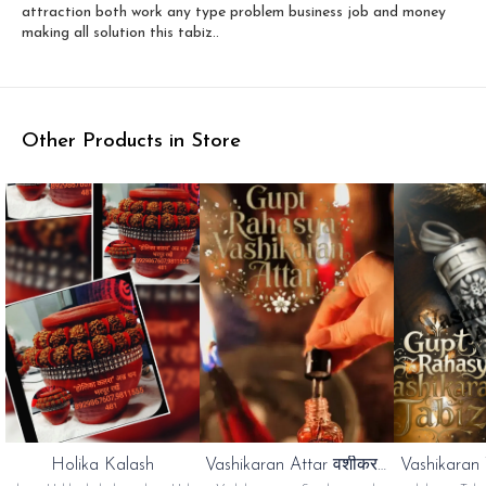
attraction both work any type problem business job and money
making all solution this tabiz..
Other Products in Store
🎉 New
⭐ Bestseller
Holika Kalash
Vashikaran Attar वशीकरण
Vashikaran
इत्र
ता
👍 Recommended
🎉 New